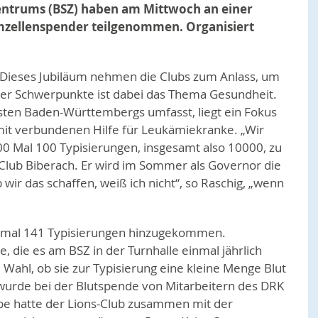
zentrums (BSZ) haben am Mittwoch an einer
mmzellenspender teilgenommen. Organisiert
s. Dieses Jubiläum nehmen die Clubs zum Anlass, um
 der Schwerpunkte ist dabei das Thema Gesundheit.
 Osten Baden-Württembergs umfasst, liegt ein Fokus
mit verbundenen Hilfe für Leukämiekranke. „Wir
00 Mal 100 Typisierungen, insgesamt also 10000, zu
-Club Biberach. Er wird im Sommer als Governor die
wir das schaffen, weiß ich nicht“, so Raschig, „wenn
 mal 141 Typisierungen hinzugekommen.
, die es am BSZ in der Turnhalle einmal jährlich
 Wahl, ob sie zur Typisierung eine kleine Menge Blut
wurde bei der Blutspende von Mitarbeitern des DRK
e hatte der Lions-Club zusammen mit der