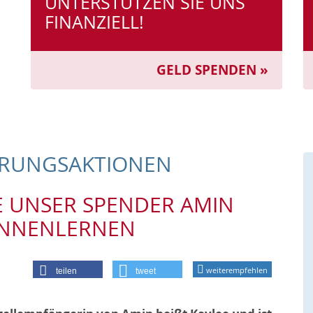
UNTERSTÜTZEN SIE UNS
FINANZIELL!
GELD SPENDEN »
ERUNGS­AKTIONEN
E UNSER SPENDER AMIN
ENNENLERNEN
weiterempfehlen
teilen
tweet