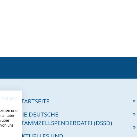
immungen
STARTSEITE
eisten und
DIE DEUTSCHE
nalitäten
n über
STAMMZELLSPENDERDATEI (DSSD)
 von uns
AKTUELLES UND