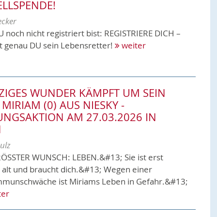
LLSPENDE!
ecker
 DU noch nicht registriert bist: REGISTRIERE DICH –
ist genau DU sein Lebensretter!
weiter
NZIGES WUNDER KÄMPFT UM SEIN
- MIRIAM (0) AUS NIESKY -
UNGSAKTION AM 27.03.2026 IN
N
ulz
ÖSSTER WUNSCH: LEBEN.&#13; Sie ist erst
 alt und braucht dich.&#13; Wegen einer
munschwäche ist Miriams Leben in Gefahr.&#13;
ter