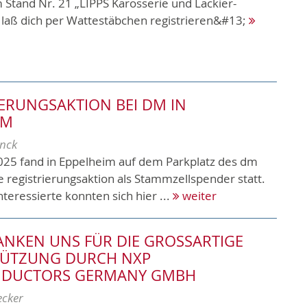
tand Nr. 21 „LIPPS Karosserie und Lackier-
 laß dich per Wattestäbchen registrieren&#13;
IERUNGSAKTION BEI DM IN
IM
nck
25 fand in Eppelheim auf dem Parkplatz des dm
 registrierungsaktion als Stammzellspender statt.
nteressierte konnten sich hier ...
weiter
NKEN UNS FÜR DIE GROSSARTIGE U
TZUNG DURCH NXP S
DUCTORS GERMANY GMBH
ecker