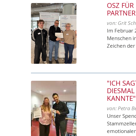
OSZ FÜR
PARTNER
von:
Grit Sch
Im Februar 
Menschen in
Zeichen der 
"ICH SAG
DIESMAL
KANNTE"
von:
Petra B
Unser Spend
Stammzellen
emotionalen