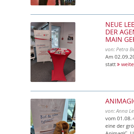
NEUE LE
DER AGE
MAIN G
von:
Petra B
Am 02.09.20
statt
weite
ANIMAGI
von:
Anna Le
vom 01.08.
eine der grö
AnimagiC. U