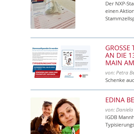
Der NXP-Sta
einen Aktion
Stammzellsp
GROSSE 
N DIE 13
AIN AM 
von:
Petra B
Schenke auc
EDINA B
von:
Daniela
IGDB Mannh
Typisierung