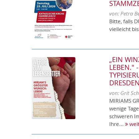
STAMMZE
von:
Petra B
Bitte, falls
vielleicht b
„EIN WI
LEBEN." 
TYPISIER
DRESDE
von:
Grit Sch
MIRIAMS GR
wenige Tage
schweren Im
Ihre...
wei