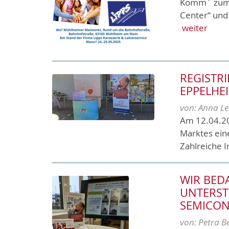
Komm´ zum S
Center“ und
weiter
REGISTR
EPPELHE
von:
Anna Le
Am 12.04.20
Marktes eine
Zahlreiche I
WIR BEDA
NTERSTÜ
EMICON
von:
Petra B