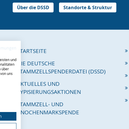
Über die DSSD
Standorte & Struktur
immungen
STARTSEITE
eisten und
DIE DEUTSCHE
nalitäten
n über
STAMMZELLSPENDERDATEI (DSSD)
 von uns
AKTUELLES UND
TYPISIERUNGSAKTIONEN
STAMMZELL- UND
KNOCHENMARKSPENDE
n