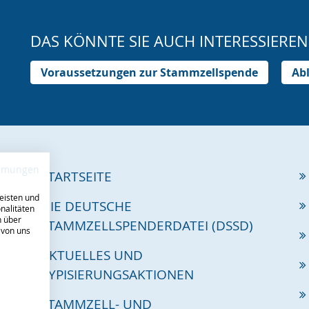
DAS KÖNNTE SIE AUCH INTERESSIEREN
Voraussetzungen zur Stammzellspende
Ab
immungen
STARTSEITE
eisten und
DIE DEUTSCHE
nalitäten
n über
STAMMZELLSPENDERDATEI (DSSD)
 von uns
AKTUELLES UND
TYPISIERUNGSAKTIONEN
STAMMZELL- UND